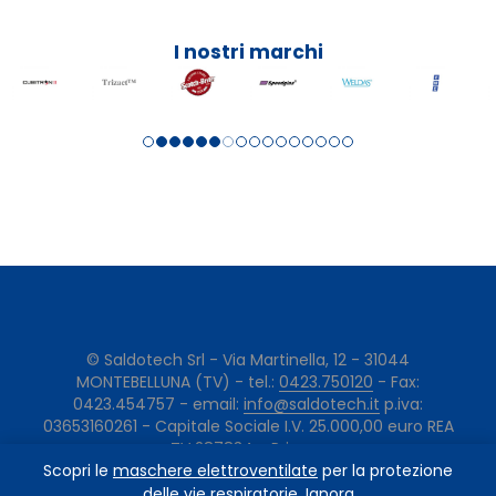
I nostri marchi
© Saldotech Srl - Via Martinella, 12 - 31044
MONTEBELLUNA (TV) - tel.:
0423.750120
- Fax:
0423.454757 - email:
info@saldotech.it
p.iva:
03653160261 - Capitale Sociale I.V. 25.000,00 euro REA
TV 287834 -
Privacy
Scopri le
maschere elettroventilate
per la protezione
delle vie respiratorie.
Ignora