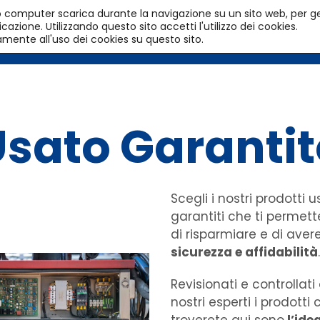
l tuo computer scarica durante la navigazione su un sito web, per g
azione. Utilizzando questo sito accetti l'utilizzo dei cookies.
HOME
PRODOTTI
SERVIZI
amente all'uso dei cookies su questo sito.
Usato Garantit
Scegli i nostri prodotti u
garantiti che ti permet
di risparmiare e di aver
sicurezza e affidabilità
.
Revisionati e controllati
nostri esperti i prodotti 
troverete qui sono
l’ide