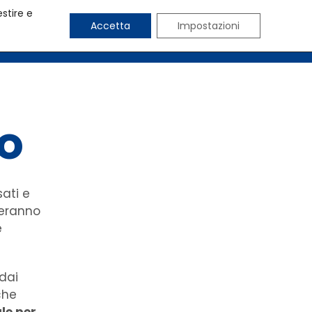
estire e
Accetta
Impostazioni
CHI SIAMO
BLOG
CONTATTI
o
sati e
teranno
e
 dai
che
ale per