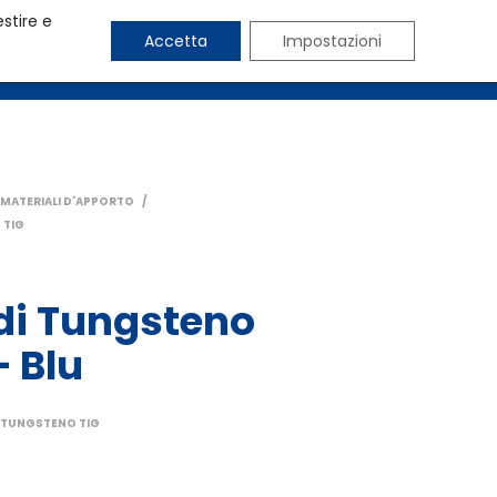
estire e
Accetta
Impostazioni
CHI SIAMO
BLOG
CONTATTI
MATERIALI D'APPORTO
/
 TIG
odi Tungsteno
– Blu
 TUNGSTENO TIG