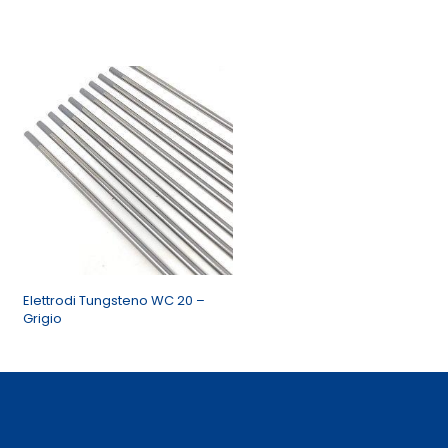
Elettrodi Tungsteno WC 20 –
Grigio