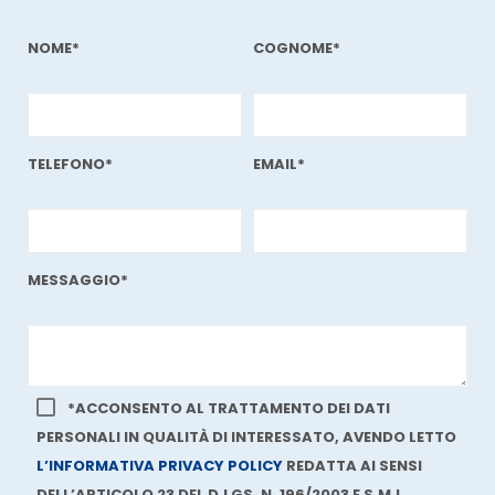
NOME*
COGNOME*
TELEFONO*
EMAIL*
MESSAGGIO*
*ACCONSENTO AL TRATTAMENTO DEI DATI
PERSONALI IN QUALITÀ DI INTERESSATO, AVENDO LETTO
L’INFORMATIVA PRIVACY POLICY
REDATTA AI SENSI
DELL’ARTICOLO 23 DEL D.LGS. N. 196/2003 E S.M.I…