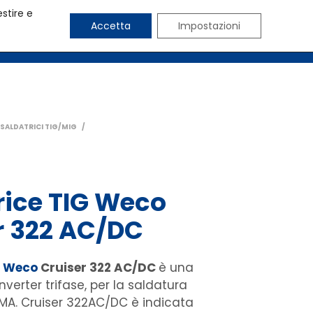
estire e
Accetta
Impostazioni
CHI SIAMO
BLOG
CONTATTI
SALDATRICI TIG/MIG
/
rice TIG Weco
r 322 AC/DC
G
Weco
Cruiser 322 AC/DC
è una
nverter trifase, per la saldatura
MA. Cruiser 322AC/DC è indicata