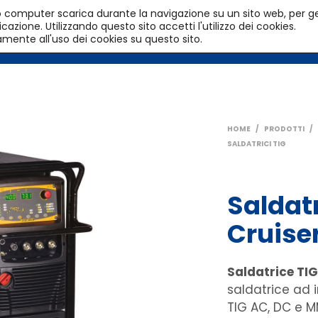
l tuo computer scarica durante la navigazione su un sito web, per g
azione. Utilizzando questo sito accetti l'utilizzo dei cookies.
HOME
PRODOTTI
SERVIZI
amente all'uso dei cookies su questo sito.
HOME
/
PRODOTTI
/
SALDATRICI TIG
Saldat
Cruise
Saldatrice TI
saldatrice ad i
TIG AC, DC e M