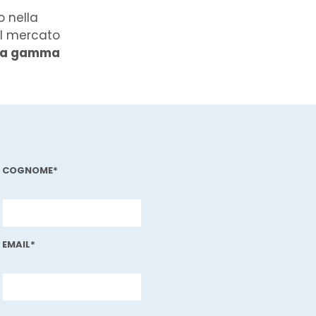
o nella
il mercato
ia gamma
.
COGNOME*
EMAIL*