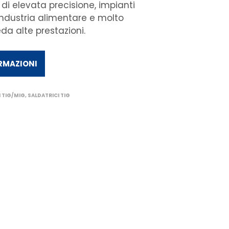
 di elevata precisione, impianti
 industria alimentare e molto
eda alte prestazioni.
ORMAZIONI
I TIG/MIG
,
SALDATRICI TIG