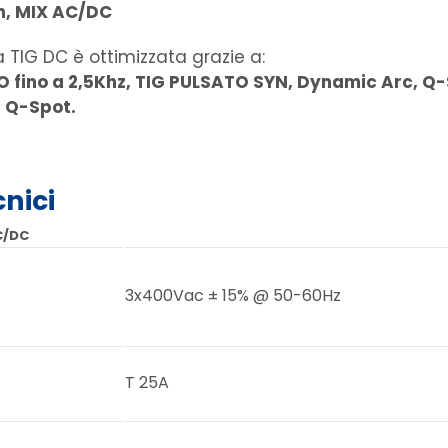
n, MIX AC/DC
 TIG DC è ottimizzata grazie a:
 fino a 2,5Khz, TIG PULSATO SYN, Dynamic Arc, Q-
 Q-Spot.
cnici
C/DC
3x400Vac ± 15% @ 50-60Hz
T 25A