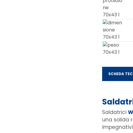
SCHEDA TEC
Saldatr
Saldatrici
W
una solida re
impegnativi