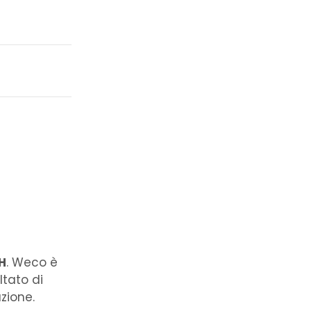
H
. Weco è
ltato di
zione.