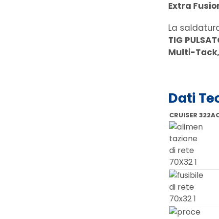
Extra Fusio
La saldatura
TIG PULSATO
Multi-Tack,
Dati Te
CRUISER 322A