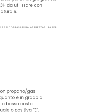
H da utilizzare con
aturale.
O E SALDOBRASATURA
,
ATTREZZATURA PER
 con propano/gas
quanto è in grado di
ri a basso costo
ale o positiva “E”.