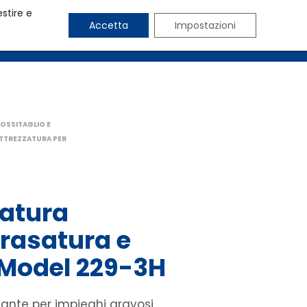
estire e
Accetta
Impostazioni
CHI SIAMO
BLOG
CONTATTI
OSSITAGLIO E
TTREZZATURA PER
zatura
rasatura e
 Model 229-3H
dante per impieghi gravosi