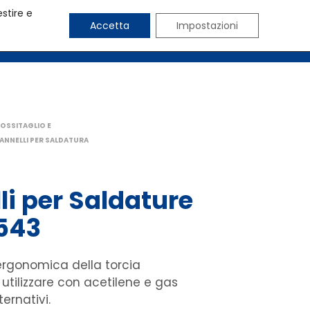
estire e
Accetta
Impostazioni
CHI SIAMO
BLOG
CONTATTI
OSSITAGLIO E
ANNELLI PER SALDATURA
li per Saldature
543
rgonomica della torcia
tilizzare con acetilene e gas
ternativi.