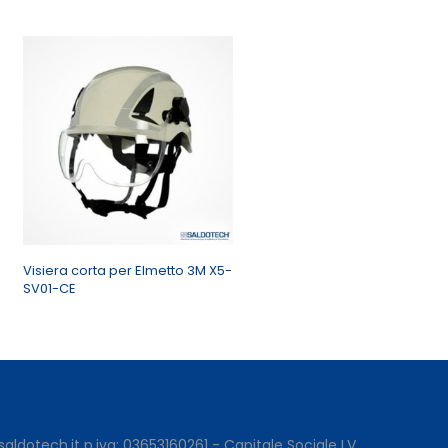
Visiera corta per Elmetto 3M X5-
SV01-CE
saldotech.it
p.iva: 03653160261 - Capitale Sociale I.V.