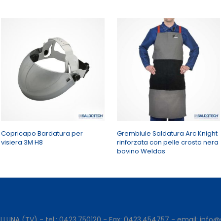
Copricapo Bardatura per
Grembiule Saldatura Arc Knight
visiera 3M H8
rinforzata con pelle crosta nera
bovino Weldas
LLUNA (TV) - tel.:
0423.750120
- Fax: 0423.454757 - email:
info@