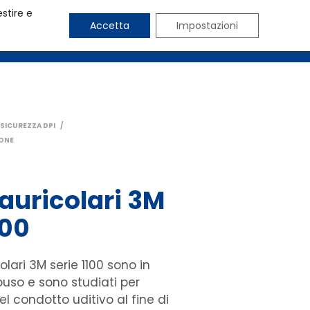
estire e
Accetta
Impostazioni
CHI SIAMO
BLOG
CONTATTI
SICUREZZA DPI
/
IONE
 auricolari 3M
100
colari 3M serie 1100 sono in
so e sono studiati per
el condotto uditivo al fine di