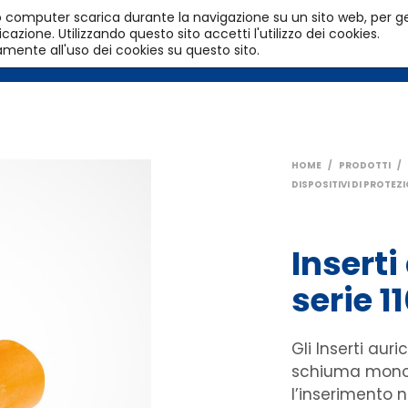
l tuo computer scarica durante la navigazione su un sito web, per g
azione. Utilizzando questo sito accetti l'utilizzo dei cookies.
HOME
PRODOTTI
SERVIZI
amente all'uso dei cookies su questo sito.
HOME
/
PRODOTTI
/
DISPOSITIVI DI PROTEZ
Inserti
serie 1
Gli Inserti auri
schiuma monou
l’inserimento n