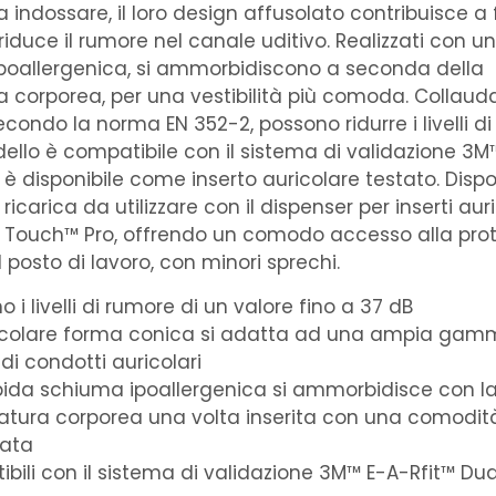
 da indossare, il loro design affusolato contribuisce a
riduce il rumore nel canale uditivo. Realizzati con 
poallergenica, si ammorbidiscono a seconda della
 corporea, per una vestibilità più comoda. Collauda
condo la norma EN 352-2, possono ridurre i livelli di
dello è compatibile con il sistema di validazione 3M
è disponibile come inserto auricolare testato. Disponi
ricarica da utilizzare con il dispenser per inserti aur
Touch™ Pro, offrendo un comodo accesso alla pro
 posto di lavoro, con minori sprechi.
 i livelli di rumore di un valore fino a 37 dB
icolare forma conica si adatta ad una ampia gam
di condotti auricolari
ida schiuma ipoallergenica si ammorbidisce con l
tura corporea una volta inserita con una comodit
gata
bili con il sistema di validazione 3M™ E-A-Rfit™ Dua