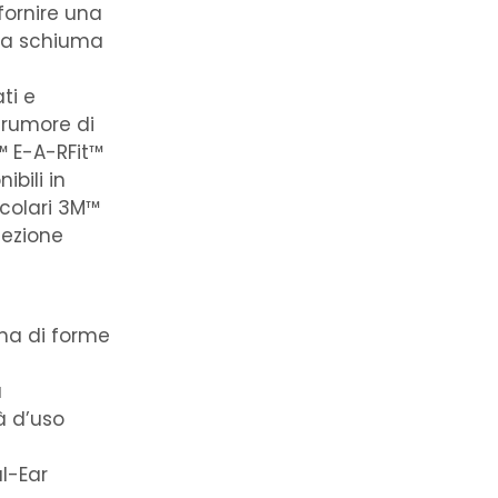
 fornire una
una schiuma
ti e
 rumore di
™ E-A-RFit™
bili in
icolari 3M™
tezione
ma di forme
a
à d’uso
l-Ear