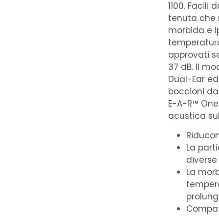
1100. Facili
tenuta che 
morbida e i
temperatura
approvati se
37 dB. Il mo
Dual-Ear ed 
boccioni da 
E-A-R™ One 
acustica sul
Riducono
La part
diverse 
La morb
tempera
prolun
Compati