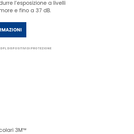
durre l’esposizione a livelli
umore e fino a 37 dB.
ORMAZIONI
 DPI
,
DISPOSITIVI DI PROTEZIONE
icolari 3M™