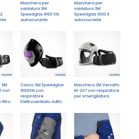
Maschera per
Maschera per
saldatura 3M
saldatura 3M
02
Speedglas 9100 XXi
Speedglas 9100 X
nte
autoscurante
autoscurante
a 3M
Casco 3M Speedglas
Maschera 3M Versaflo
1 con
9100XXi con
M-207 con respiratore
respiratore
per smerigliatura
filtro
Elettroventilato Adflo