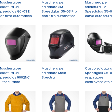
Maschera per
Maschera per
Maschera per
saldatura 3M
saldatura 3M
saldatura 3M
Speedglas G5-03 E
Speedglas G5-03 Pro
Speedglas G5-
on filtro automatico
con filtro automatico
curva autoscura
Maschera per
Maschera per
Casco saldatur
saldatura 3M
saldatura Most
Speedglas G5-0
Speedglas 9002NC
Spectra
respiratore
autoscurante
elettroventilato e 