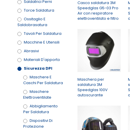
Saldatrici Perni
Casco saldatura 3M
Speedglas G5-03 Pro
Torce Saldatura
Air con respiratore
elettroventilato e filtro
c
Ossitaglio E
Saldobrasatura
Tavoli Per Saldatura
Macchine E Utensili
Abrasivi
Materiali D'apporto
Sicurezza DPI
Maschere E
Maschera per
Caschi Per Saldatura
saldatura 3M
Speedglas 100V
Maschere
autoscurante
Elettroventilate
Abbigliamento
Per Saldatura
Dispositivi Di
Protezione