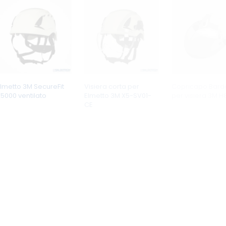
lmetto 3M SecureFit
Visiera corta per
Copricapo Bard
5000 ventilato
Elmetto 3M X5-SV01-
per visiera 3M H
CE
Maschera per
Occhiali Protezione
Visiera per sald
aldatura Laser di
Laser Univet 559
Laser FS1 di prot