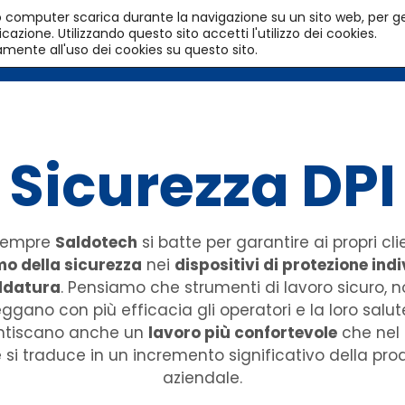
l tuo computer scarica durante la navigazione su un sito web, per g
azione. Utilizzando questo sito accetti l'utilizzo dei cookies.
HOME
PRODOTTI
SERVIZI
amente all'uso dei cookies su questo sito.
Sicurezza DPI
sempre
Saldotech
si batte per garantire ai propri clie
o della sicurezza
nei
dispositivi di protezione ind
ldatura
. Pensiamo che strumenti di lavoro sicuro, n
ggano con più efficacia gli operatori e la loro salu
ntiscano anche un
lavoro più confortevole
che nel
 si traduce in un incremento significativo della prod
aziendale.