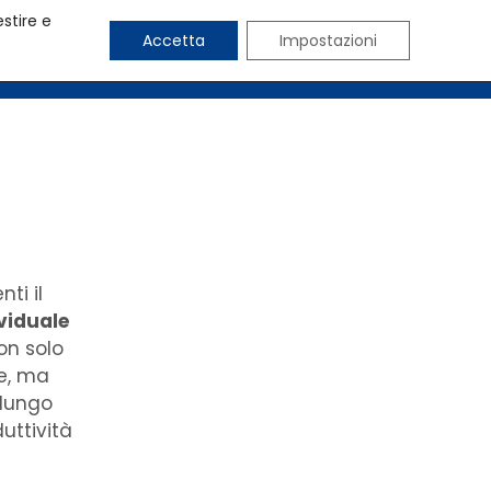
estire e
Accetta
Impostazioni
CHI SIAMO
BLOG
CONTATTI
nti il
ividuale
on solo
te, ma
 lungo
uttività