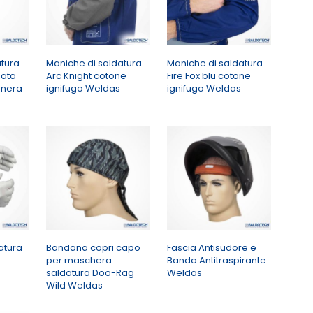
tura
Maniche di saldatura
Maniche di saldatura
zata
Arc Knight cotone
Fire Fox blu cotone
 nera
ignifugo Weldas
ignifugo Weldas
atura
Bandana copri capo
Fascia Antisudore e
per maschera
Banda Antitraspirante
saldatura Doo-Rag
Weldas
Wild Weldas