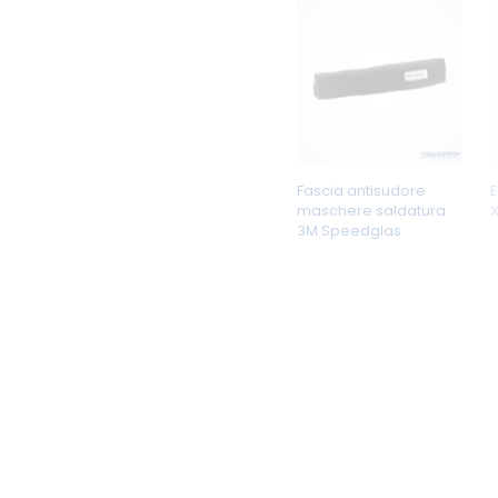
Fascia antisudore
E
maschere saldatura
X
3M Speedglas
Guanti per saldatura
Laser di protezione
s