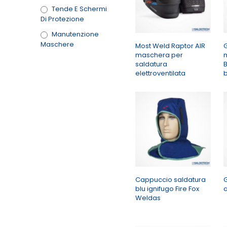
Tende E Schermi
Di Protezione
Manutenzione
Maschere
Most Weld Raptor AIR
maschera per
saldatura
B
elettroventilata
Cappuccio saldatura
G
blu ignifugo Fire Fox
a
Weldas