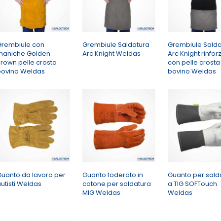
Grembiule con
Grembiule Saldatura
Grembiule Salda
maniche Golden
Arc Knight Weldas
Arc Knight rinfor
rown pelle crosta
con pelle crosta
bovino Weldas
bovino Weldas
uanto da lavoro per
Guanto foderato in
Guanto per sald
utisti Weldas
cotone per saldatura
a TIG SOFTouch
MIG Weldas
Weldas