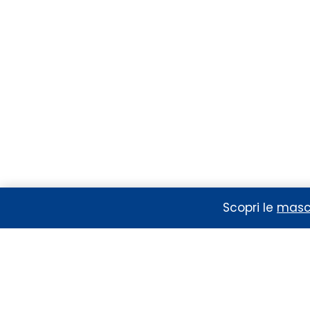
Semimaschera
riutilizzabile 3M 4251+
con filtri integrati A1P2
R D
Scopri le
masch