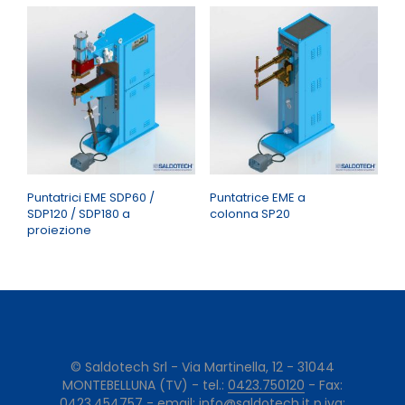
Puntatrici EME SDP60 /
Puntatrice EME a
SDP120 / SDP180 a
colonna SP20
proiezione
© Saldotech Srl - Via Martinella, 12 - 31044
MONTEBELLUNA (TV) - tel.:
0423.750120
- Fax:
0423.454757 - email:
info@saldotech.it
p.iva: