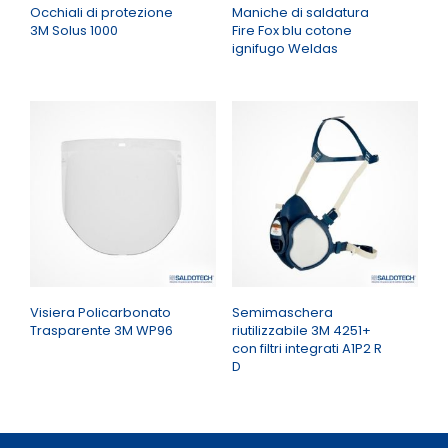
Occhiali di protezione
Maniche di saldatura
3M Solus 1000
Fire Fox blu cotone
ignifugo Weldas
Visiera Policarbonato
Semimaschera
Trasparente 3M WP96
riutilizzabile 3M 4251+
con filtri integrati A1P2 R
D