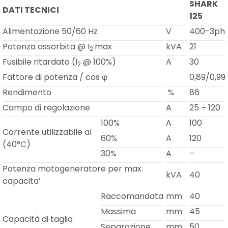
SHARK
DATI TECNICI
125
Alimentazione 50/60 Hz
V
400-3ph
Potenza assorbita @ I
max
kVA
21
2
Fusibile ritardato (I
@ 100%)
A
30
2
Fattore di potenza / cos φ
0,89/0,99
Rendimento
%
86
Campo di regolazione
A
25 ÷ 120
100%
A
100
Corrente utilizzabile al
60%
A
120
(40°C)
30%
A
–
Potenza motogeneratore per max.
kVA
40
capacita’
Raccomandata
mm
40
Massima
mm
45
Capacità di taglio
Separazione
mm
50