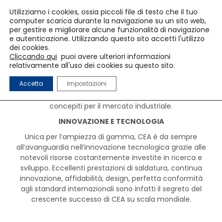
Utilizziamo i cookies, ossia piccoli file di testo che il tuo
computer scarica durante la navigazione su un sito web,
per gestire e migliorare alcune funzionalità di navigazione
e autenticazione. Utilizzando questo sito accetti l'utilizzo
CEA
dei cookies.
Cliccando qui
puoi avere ulteriori informazioni
relativamente all'uso dei cookies su questo sito.
CEA Spa è una tra le aziende leader al mondo per la
Accetta
Impostazioni
progettazione e costruzione di impianti di saldatura ad
Arco, per Resistenza e generatori per il taglio Plasma
concepiti per il mercato industriale.
INNOVAZIONE E TECNOLOGIA
Unica per l’ampiezza di gamma, CEA è da sempre
all’avanguardia nell’innovazione tecnologica grazie alle
notevoli risorse costantemente investite in ricerca e
sviluppo. Eccellenti prestazioni di saldatura, continua
innovazione, affidabilità, design, perfetta conformità
agli standard internazionali sono infatti il segreto del
crescente successo di CEA su scala mondiale.