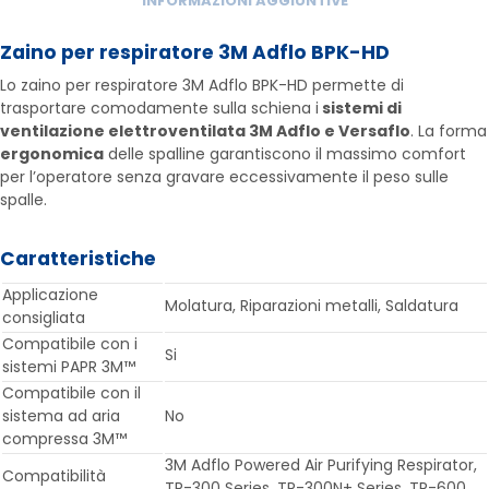
INFORMAZIONI AGGIUNTIVE
Zaino per respiratore 3M Adflo BPK-HD
Lo zaino per respiratore 3M Adflo BPK-HD permette di
trasportare comodamente sulla schiena i
sistemi di
ventilazione elettroventilata 3M Adflo e Versaflo
. La forma
ergonomica
delle spalline garantiscono il massimo comfort
per l’operatore senza gravare eccessivamente il peso sulle
spalle.
Caratteristiche
Applicazione
Molatura, Riparazioni metalli, Saldatura
consigliata
Compatibile con i
Si
sistemi PAPR 3M™
Compatibile con il
sistema ad aria
No
compressa 3M™
3M Adflo Powered Air Purifying Respirator,
Compatibilità
TR-300 Series, TR-300N+ Series, TR-600