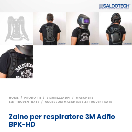
HOME
/
PRODOTTI
/
SICUREZZA DPI
/
MASCHERE
ELETTROVENTILATE
/
ACCESSORI MASCHERE ELETTROVENTILATE
Zaino per respiratore 3M Adflo
BPK-HD