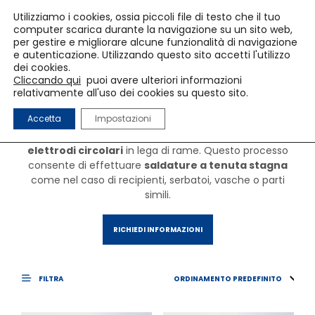
Utilizziamo i cookies, ossia piccoli file di testo che il tuo
computer scarica durante la navigazione su un sito web,
per gestire e migliorare alcune funzionalità di navigazione
e autenticazione. Utilizzando questo sito accetti l'utilizzo
Puntatrici a Rulli
dei cookies.
Cliccando qui
puoi avere ulteriori informazioni
relativamente all'uso dei cookies su questo sito.
Le
puntatrici a rulli
per resistenza consentono di
Accetta
Impostazioni
saldare i metalli tramite una successione di saldature
continue per mezzo di dischi e rulli con funzione di
elettrodi circolari
in lega di rame. Questo processo
consente di effettuare
saldature a tenuta stagna
come nel caso di recipienti, serbatoi, vasche o parti
simili.
RICHIEDI INFORMAZIONI
FILTRA