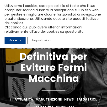
Utilizziamo i cookies, ossia piccoli file di testo che il tuo
computer scarica durante la navigazione su un sito web,
per gestire e migliorare alcune funzionalità di navigazione
e autenticazione. Utilizzando questo sito accetti l'utilizzo
dei cookies.
Cliccando qui
puoi avere ulteriori informazioni
Manutenzione
relativamente all'uso dei cookies su questo sito.
Accetta
Impostazioni
Saldatrice: Guida
Definitiva per
Evitare Fermi
Macchina
in
ATTUALITÀ
,
MANUTENZIONE
,
NEWS
,
SALDATRICI
,