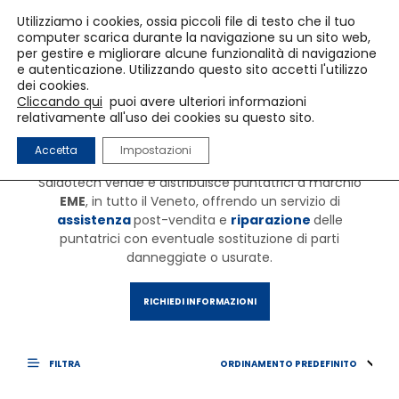
Utilizziamo i cookies, ossia piccoli file di testo che il tuo
computer scarica durante la navigazione su un sito web,
per gestire e migliorare alcune funzionalità di navigazione
e autenticazione. Utilizzando questo sito accetti l'utilizzo
Serie SDP a
dei cookies.
Cliccando qui
puoi avere ulteriori informazioni
relativamente all'uso dei cookies su questo sito.
proiezione
Accetta
Impostazioni
Saldotech vende e distribuisce puntatrici a marchio
EME
, in tutto il Veneto, offrendo un servizio di
assistenza
post-vendita e
riparazione
delle
puntatrici con eventuale sostituzione di parti
danneggiate o usurate.
RICHIEDI INFORMAZIONI
FILTRA