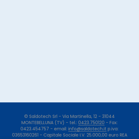
© Saldotech Srl - Via Martinella, 12 - 31044
MONTEBELLUNA (TV) - tel.:
0423.750120
- Fax:
0423.454757 - email:
info@saldotech.it
p.iva:
03653160261 - Capitale Sociale I.V. 25.000,00 euro REA