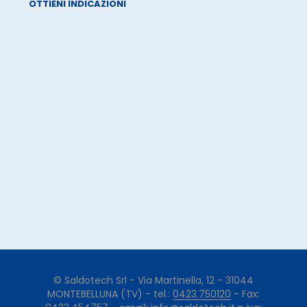
OTTIENI INDICAZIONI
© Saldotech Srl - Via Martinella, 12 - 31044
MONTEBELLUNA (TV) - tel.:
0423.750120
- Fax: