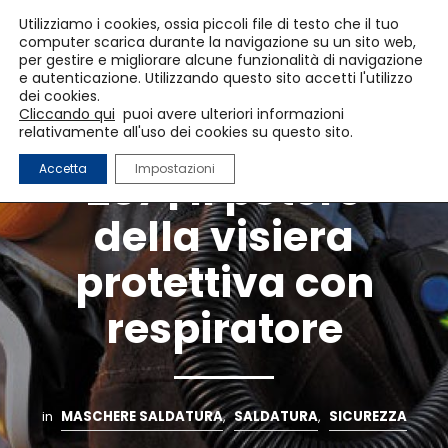
Utilizziamo i cookies, ossia piccoli file di testo che il tuo
computer scarica durante la navigazione su un sito web,
per gestire e migliorare alcune funzionalità di navigazione
e autenticazione. Utilizzando questo sito accetti l'utilizzo
dei cookies.
Cliccando qui
puoi avere ulteriori informazioni
3M Versaflo M-
relativamente all'uso dei cookies su questo sito.
Accetta
Impostazioni
207 | Il potere
della visiera
protettiva con
respiratore
in
MASCHERE SALDATURA
,
SALDATURA
,
SICUREZZA